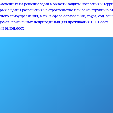
омоченных на решение задач в области защиты населения и терр
рых выданы разрешения на строительство или реконструкцию от 2
го самоуправления, в т.ч. в сфере образования, труда, соц. защ
домов, признанных непригодными для проживания 15.01.docx
й район.docx