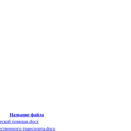
Название файла
еской помощи.docx
ственного транспорта.docx