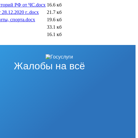
иторий РФ от ЧС.docx
16.6 кб
8.12.2020 г..docx
21.7 кб
иты, спорта.docx
19.6 кб
33.1 кб
16.1 кб
Жалобы на всё