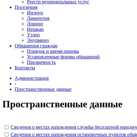
Реестр муниципальных услуг
Поселения
Инчоун
Лаврентия
Лорино
Нешкан
Уэлен
Энурмино
Обращения граждан
Порядок и время приема
Установленные формы обращений
Прозрачность
Контакты
Администрация
›
Пространственные данные
Пространственные данные
Сведения о местах нахождения службы бесплатной юридич
Сведения о местах нахождения остановочных пунктов обще