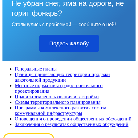
Не убран снег, яма на дороге, не
горит фонарь?
Столкнулись с проблемой — сообщите о ней!
Подать жалобу
Генеральные планы
Границы прилегающих территорий продажи
алкогольной продукции
Местные нормативы градостроительного
проектирования
Правила землепользования и застройки
Схемы территориального планирования
Программы комплексного развития систем
коммунальной инфраструктуры
Оповещения о проведении общественных обсуждений
Заключения о результатах общественных обсуждений