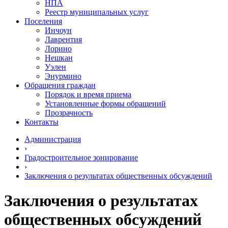
НПА
Реестр муниципальных услуг
Поселения
Инчоун
Лаврентия
Лорино
Нешкан
Уэлен
Энурмино
Обращения граждан
Порядок и время приема
Установленные формы обращений
Прозрачность
Контакты
Администрация
›
Градостроительное зонирование
›
Заключения о результатах общественных обсуждений
Заключения о результатах
общественных обсуждений