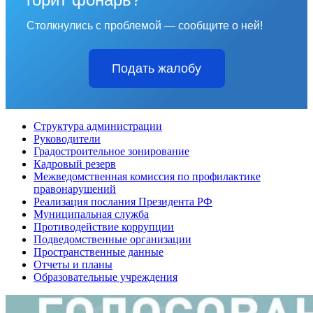
Столкнулись с проблемой — сообщите о ней!
Подать жалобу
Структура администрации
Руководители
Градостроительное зонирование
Кадровый резерв
Межведомственная комиссия по профилактике
правонарушений
Реализация послания Президента РФ
Муниципальная служба
Противодействие коррупции
Подведомственные организации
Пространственные данные
Отчеты и планы
Образовательные учреждения