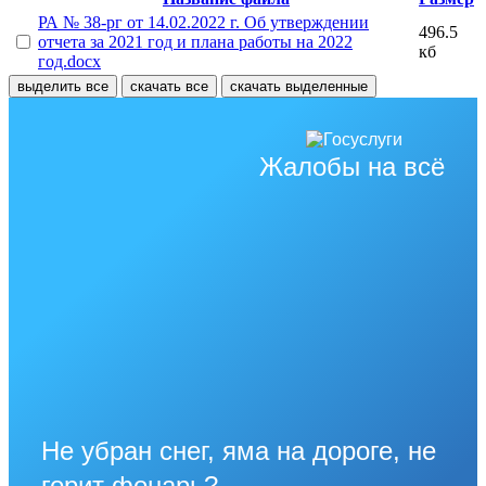
РА № 38-рг от 14.02.2022 г. Об утверждении
496.5
отчета за 2021 год и плана работы на 2022
кб
год.docx
выделить все
скачать все
скачать выделенные
Жалобы на всё
Не убран снег, яма на дороге, не
горит фонарь?