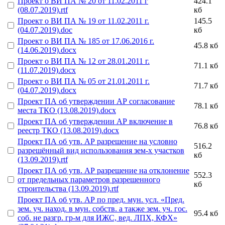
Проект о ВИ ПА № 20 от 11.02.2011 г
424.1
(08.07.2019).rtf
кб
Проект о ВИ ПА № 19 от 11.02.2011 г.
145.5
(04.07.2019).doc
кб
Проект о ВИ ПА № 185 от 17.06.2016 г.
45.8 кб
(14.06.2019).docx
Проект о ВИ ПА № 12 от 28.01.2011 г.
71.1 кб
(11.07.2019).docx
Проект о ВИ ПА № 05 от 21.01.2011 г.
71.7 кб
(04.07.2019).docx
Проект ПА об утверждении АР согласование
78.1 кб
места ТКО (13.08.2019).docx
Проект ПА об утверждении АР включение в
76.8 кб
реестр ТКО (13.08.2019).docx
Проект ПА об утв. АР разрешение на условно
516.2
разрешённый вид использования зем-х участков
кб
(13.09.2019).rtf
Проект ПА об утв. АР разрешение на отклонение
552.3
от предельных параметров разрешенного
кб
строительства (13.09.2019).rtf
Проект ПА об утв. АР по пред. мун. усл. «Пред.
зем. уч. наход. в мун. собств. а также зем. уч. гос.
95.4 кб
соб. не разгр. гр-м для ИЖС, вед. ЛПХ, КФХ»