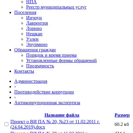
НПА
Реестр муниципальных услуг
Поселения
Инчоун
Лаврентия
Лорино
Нешкан
Уэлен
Энурмино
Обращения граждан
Порядок и время приема
Установленные формы обращений
Прозрачность
Контакты
Администрация
›
Противодействие коррупции
›
Антикоррупционная экспертиза
Название файла
Размер
Проект о ВИ ПА № 20, №23 от 11.02.2011 г.
60.2 кб
(24.04.2019).docx