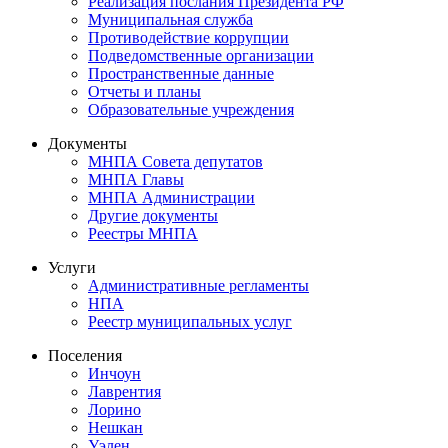
Реализация послания Президента РФ
Муниципальная служба
Противодействие коррупции
Подведомственные организации
Пространственные данные
Отчеты и планы
Образовательные учреждения
Документы
МНПА Совета депутатов
МНПА Главы
МНПА Администрации
Другие документы
Реестры МНПА
Услуги
Административные регламенты
НПА
Реестр муниципальных услуг
Поселения
Инчоун
Лаврентия
Лорино
Нешкан
Уэлен