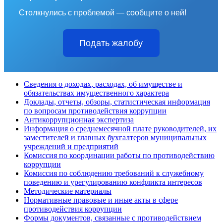
Столкнулись с проблемой — сообщите о ней!
Подать жалобу
Сведения о доходах, расходах, об имуществе и
обязательствах имущественного характера
Доклады, отчеты, обзоры, статистическая информация
по вопросам противодействия коррупции
Антикоррупционная экспертиза
Информация о среднемесячной плате руководителей, их
заместителей и главных бухгалтеров муниципальных
учреждений и предприятий
Комиссия по координации работы по противодействию
коррупции
Комиссия по соблюдению требований к служебному
поведению и урегулированию конфликта интересов
Методические материалы
Нормативные правовые и иные акты в сфере
противодействия коррупции
Формы документов, связанные с противодействием