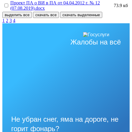
Проект ПА о ВИ в ПА от 04.04.2012 г. № 12
73.9 кб
(07.08.2019).docx
выделить все
скачать все
скачать выделенные
1
2
3
4
Жалобы на всё
Не убран снег, яма на дороге, не
горит фонарь?