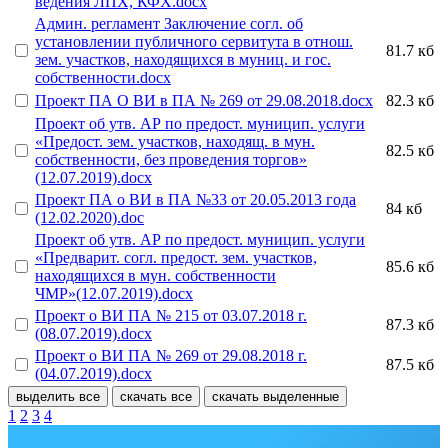
ведения ЛПХ, КФХ.docx
Админ. регламент Заключение согл. об
установлении публичного сервитута в отнош.
81.7 кб
зем. участков, находящихся в муниц. и гос.
собственности.docx
Проект ПА О ВИ в ПА № 269 от 29.08.2018.docx
82.3 кб
Проект об утв. АР по предост. муницип. услуги
«Предост. зем. участков, находящ. в мун.
82.5 кб
собственности, без проведения торгов»
(12.07.2019).docx
Проект ПА о ВИ в ПА №33 от 20.05.2013 года
84 кб
(12.02.2020).doc
Проект об утв. АР по предост. муницип. услуги
«Предварит. согл. предост. зем. участков,
85.6 кб
находящихся в мун. собственности
ЧМР»(12.07.2019).docx
Проект о ВИ ПА № 215 от 03.07.2018 г.
87.3 кб
(08.07.2019).docx
Проект о ВИ ПА № 269 от 29.08.2018 г.
87.5 кб
(04.07.2019).docx
выделить все
скачать все
скачать выделенные
1
2
3
4