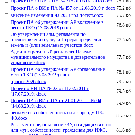
Проект ПА О ВИ в ПА № 215 от 03.07.2018.docx
75.1 кб
Проект ПА о ВИ в ПА № 457 от 12.08.2019 г..docx
75.2 кб
внесение изменений на 2023 год потест.docx
75.7 кб
Проект ПА об утверждении АР включение в
76.8 кб
реестр ТКО (13.08.2019).docx
Об утверждении адм. регламента по
предоставлению услуги Перераспределение
77.5 кб
земель и (или) земельных участков.docx
Административный регламент Передача
муниципального имущества в доверительное
77.7 кб
управление.docx
Проект ПА об утверждении АР согласование
78.1 кб
места ТКО (13.08.2019).docx
проект 2026.docx
79.2 кб
Проект о ВИ ПА № 23 от 11.02.2011 г.
79.5 кб
(17.07.2019).docx
Проект ПА о ВИ в ПА от 21.01.2011 г № 04
79.9 кб
(14.08.2019).docx
регламент в собственность или в аренду 119-
81.5 кб
ФЗ.docx
Регламент предоставление ЗУ, находящихся в гос.
или мун. собственности, гражданам для ИЖС,
81.6 кб