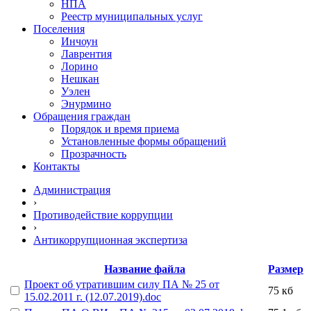
НПА
Реестр муниципальных услуг
Поселения
Инчоун
Лаврентия
Лорино
Нешкан
Уэлен
Энурмино
Обращения граждан
Порядок и время приема
Установленные формы обращений
Прозрачность
Контакты
Администрация
›
Противодействие коррупции
›
Антикоррупционная экспертиза
Название файла
Размер
Проект об утратившим силу ПА № 25 от
75 кб
15.02.2011 г. (12.07.2019).doc