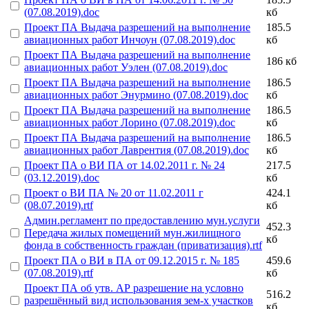
(07.08.2019).doc
кб
Проект ПА Выдача разрешений на выполнение
185.5
авиационных работ Инчоун (07.08.2019).doc
кб
Проект ПА Выдача разрешений на выполнение
186 кб
авиационных работ Уэлен (07.08.2019).doc
Проект ПА Выдача разрешений на выполнение
186.5
авиационных работ Энурмино (07.08.2019).doc
кб
Проект ПА Выдача разрешений на выполнение
186.5
авиационных работ Лорино (07.08.2019).doc
кб
Проект ПА Выдача разрешений на выполнение
186.5
авиационных работ Лаврентия (07.08.2019).doc
кб
Проект ПА о ВИ ПА от 14.02.2011 г. № 24
217.5
(03.12.2019).doc
кб
Проект о ВИ ПА № 20 от 11.02.2011 г
424.1
(08.07.2019).rtf
кб
Админ.регламент по предоставлению мун.услуги
452.3
Передача жилых помещений мун.жилищного
кб
фонда в собственность граждан (приватизация).rtf
Проект ПА о ВИ в ПА от 09.12.2015 г. № 185
459.6
(07.08.2019).rtf
кб
Проект ПА об утв. АР разрешение на условно
516.2
разрешённый вид использования зем-х участков
кб