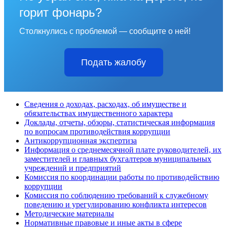
горит фонарь?
Столкнулись с проблемой — сообщите о ней!
Подать жалобу
Сведения о доходах, расходах, об имуществе и
обязательствах имущественного характера
Доклады, отчеты, обзоры, статистическая информация
по вопросам противодействия коррупции
Антикоррупционная экспертиза
Информация о среднемесячной плате руководителей, их
заместителей и главных бухгалтеров муниципальных
учреждений и предприятий
Комиссия по координации работы по противодействию
коррупции
Комиссия по соблюдению требований к служебному
поведению и урегулированию конфликта интересов
Методические материалы
Нормативные правовые и иные акты в сфере