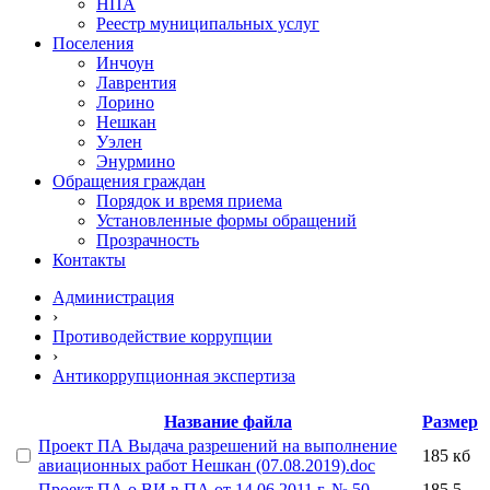
НПА
Реестр муниципальных услуг
Поселения
Инчоун
Лаврентия
Лорино
Нешкан
Уэлен
Энурмино
Обращения граждан
Порядок и время приема
Установленные формы обращений
Прозрачность
Контакты
Администрация
›
Противодействие коррупции
›
Антикоррупционная экспертиза
Название файла
Размер
Проект ПА Выдача разрешений на выполнение
185 кб
авиационных работ Нешкан (07.08.2019).doc
Проект ПА о ВИ в ПА от 14.06.2011 г. № 50
185.5