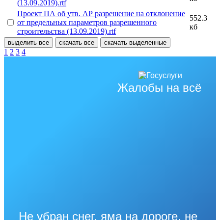
(13.09.2019).rtf
Проект ПА об утв. АР разрешение на отклонение
552.3
от предельных параметров разрешенного
кб
строительства (13.09.2019).rtf
выделить все
скачать все
скачать выделенные
1
2
3
4
Жалобы на всё
Не убран снег, яма на дороге, не