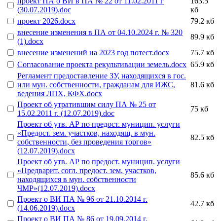
проект ПА о ВИ в ПА № 22 от 11.02.2011 г
163.5
(30.07.2019).doc
кб
проект 2026.docx
79.2 кб
внесение изменения в ПА от 04.10.2024 г. № 320
89.9 кб
(1).docx
внесение изменений на 2023 год потест.docx
75.7 кб
Согласование проекта рекультивации земель.docx
65.9 кб
Регламент предоставление ЗУ, находящихся в гос.
или мун. собственности, гражданам для ИЖС,
81.6 кб
ведения ЛПХ, КФХ.docx
Проект об утратившим силу ПА № 25 от
75 кб
15.02.2011 г. (12.07.2019).doc
Проект об утв. АР по предост. муницип. услуги
«Предост. зем. участков, находящ. в мун.
82.5 кб
собственности, без проведения торгов»
(12.07.2019).docx
Проект об утв. АР по предост. муницип. услуги
«Предварит. согл. предост. зем. участков,
85.6 кб
находящихся в мун. собственности
ЧМР»(12.07.2019).docx
Проект о ВИ ПА № 96 от 21.10.2014 г.
42.7 кб
(14.06.2019).docx
Проект о ВИ ПА № 86 от 19.09.2014 г.