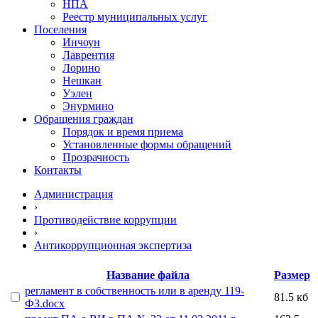
НПА
Реестр муниципальных услуг
Поселения
Инчоун
Лаврентия
Лорино
Нешкан
Уэлен
Энурмино
Обращения граждан
Порядок и время приема
Установленные формы обращений
Прозрачность
Контакты
Администрация
›
Противодействие коррупции
›
Антикоррупционная экспертиза
Название файла
Размер
регламент в собственность или в аренду 119-
81.5 кб
ФЗ.docx