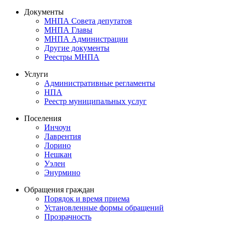
Документы
МНПА Совета депутатов
МНПА Главы
МНПА Администрации
Другие документы
Реестры МНПА
Услуги
Административные регламенты
НПА
Реестр муниципальных услуг
Поселения
Инчоун
Лаврентия
Лорино
Нешкан
Уэлен
Энурмино
Обращения граждан
Порядок и время приема
Установленные формы обращений
Прозрачность