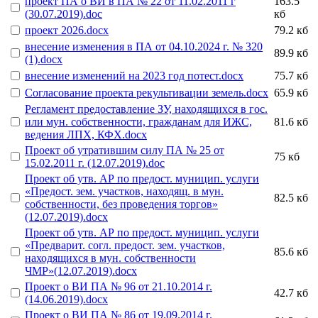
проект ПА о ВИ в ПА № 22 от 11.02.2011 г
163.5
(30.07.2019).doc
кб
проект 2026.docx
79.2 кб
внесение изменения в ПА от 04.10.2024 г. № 320
89.9 кб
(1).docx
внесение изменений на 2023 год потест.docx
75.7 кб
Согласование проекта рекультивации земель.docx
65.9 кб
Регламент предоставление ЗУ, находящихся в гос.
или мун. собственности, гражданам для ИЖС,
81.6 кб
ведения ЛПХ, КФХ.docx
Проект об утратившим силу ПА № 25 от
75 кб
15.02.2011 г. (12.07.2019).doc
Проект об утв. АР по предост. муницип. услуги
«Предост. зем. участков, находящ. в мун.
82.5 кб
собственности, без проведения торгов»
(12.07.2019).docx
Проект об утв. АР по предост. муницип. услуги
«Предварит. согл. предост. зем. участков,
85.6 кб
находящихся в мун. собственности
ЧМР»(12.07.2019).docx
Проект о ВИ ПА № 96 от 21.10.2014 г.
42.7 кб
(14.06.2019).docx
Проект о ВИ ПА № 86 от 19.09.2014 г.