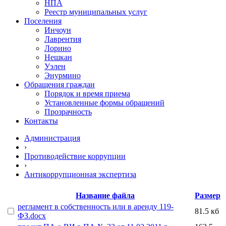
НПА
Реестр муниципальных услуг
Поселения
Инчоун
Лаврентия
Лорино
Нешкан
Уэлен
Энурмино
Обращения граждан
Порядок и время приема
Установленные формы обращений
Прозрачность
Контакты
Администрация
›
Противодействие коррупции
›
Антикоррупционная экспертиза
Название файла
Размер
регламент в собственность или в аренду 119-
81.5 кб
ФЗ.docx