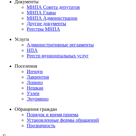
Документы
МНПА Совета депутатов
МНПА Главы
МНПА Администрации
Другие документы
Реестры МНПА
Услуги
Административные регламенты
НПА
Реестр муниципальных услуг
Поселения
Инчоун
Лаврентия
Лорино
Нешкан
Уэлен
Энурмино
Обращения граждан
Порядок и время приема
Установленные формы обращений
Прозрачность
©