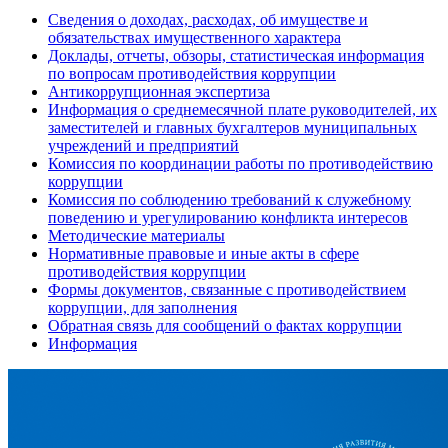
Сведения о доходах, расходах, об имуществе и
обязательствах имущественного характера
Доклады, отчеты, обзоры, статистическая информация
по вопросам противодействия коррупции
Антикоррупционная экспертиза
Информация о среднемесячной плате руководителей, их
заместителей и главных бухгалтеров муниципальных
учреждений и предприятий
Комиссия по координации работы по противодействию
коррупции
Комиссия по соблюдению требований к служебному
поведению и урегулированию конфликта интересов
Методические материалы
Нормативные правовые и иные акты в сфере
противодействия коррупции
Формы документов, связанные с противодействием
коррупции, для заполнения
Обратная связь для сообщений о фактах коррупции
Информация