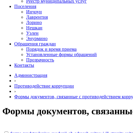
Реестр муниципальных услуг
Поселения
Инчоун
Лаврентия
Лорино
Нешкан
Уэлен
Энурмино
Обращения граждан
Порядок и время приема
Установленные формы обращений
Прозрачность
Контакты
Администрация
›
Противодействие коррупции
›
Формы документов, связанные с противодействием корру
Формы документов, связанные