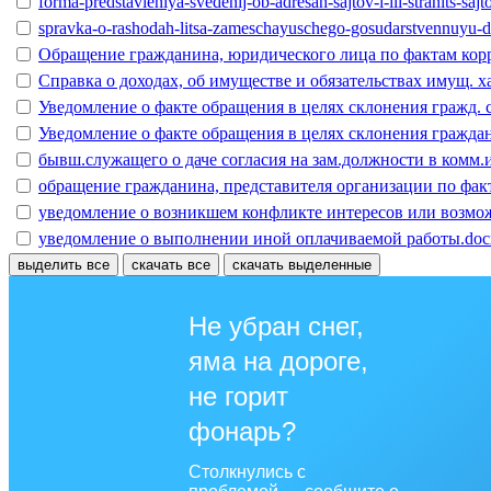
forma-predstavleniya-svedenij-ob-adresah-sajtov-i-ili-stranits-
spravka-o-rashodah-litsa-zameschayuschego-gosudarstvennuyu-dol
Обращение гражданина, юридического лица по фактам ко
Справка о доходах, об имуществе и обязательствах имущ. х
Уведомление о факте обращения в целях склонения гражд.
Уведомление о факте обращения в целях склонения гражд
бывш.служащего о даче согласия на зам.должности в комм.
обращение гражданина, представителя организации по фа
уведомление о возникшем конфликте интересов или возмо
уведомление о выполнении иной оплачиваемой работы.doc
выделить все
скачать все
скачать выделенные
Не убран снег,
яма на дороге,
не горит
фонарь?
Столкнулись с