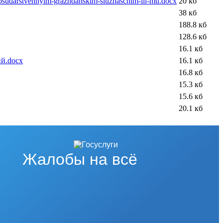
h-gosudarstvennyim-grazhdanskim-sluzhaschim-ili-mu.docx
20 кб
38 кб
188.8 кб
128.6 кб
16.1 кб
й.docx
16.1 кб
16.8 кб
15.3 кб
15.6 кб
20.1 кб
Жалобы на всё