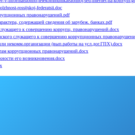
sajtov-v-informatsionno-telekommunikatsionnoj-seti-internet-na-kotoryi
zhnost-rossijskoj-federatsii.doc
ррупционных правонарушений.pdf
арактера, содержащей сведения об зарубеж. банках.pdf
 служащего к совершению коррупц. правонарушений.docx
анского служащего к совершению коррупционных правонарушени
или некомм.организации (вып.работы на усл.дог.ГПХ).docx
ктам коррупционных правонарушений.docx
жности его возникновения.docx
x