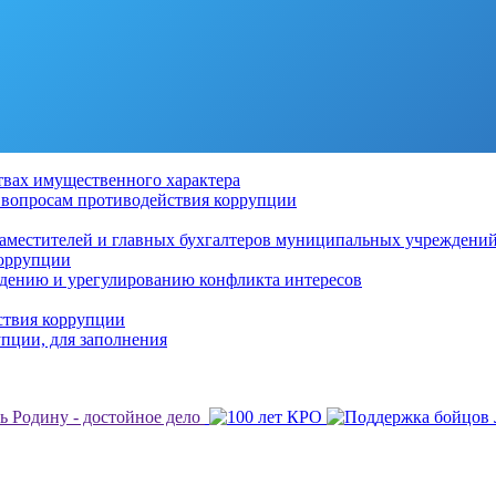
ствах имущественного характера
о вопросам противодействия коррупции
заместителей и главных бухгалтеров муниципальных учреждени
коррупции
дению и урегулированию конфликта интересов
ствия коррупции
пции, для заполнения