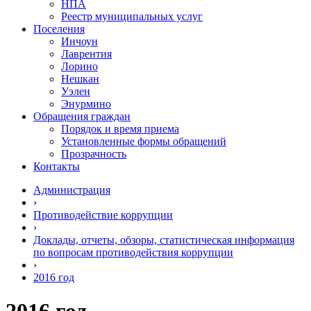
НПА
Реестр муниципальных услуг
Поселения
Инчоун
Лаврентия
Лорино
Нешкан
Уэлен
Энурмино
Обращения граждан
Порядок и время приема
Установленные формы обращений
Прозрачность
Контакты
Администрация
›
Противодействие коррупции
›
Доклады, отчеты, обзоры, статистическая информация
по вопросам противодействия коррупции
›
2016 год