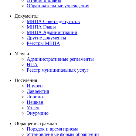
Отчеты и планы
Образовательные учреждения
Документы
МНПА Совета депутатов
МНПА Главы
МНПА Администрации
Другие документы
Реестры МНПА
Услуги
Административные регламенты
НПА
Реестр муниципальных услуг
Поселения
Инчоун
Лаврентия
Лорино
Нешкан
Уэлен
Энурмино
Обращения граждан
Порядок и время приема
Установленные формы обращений