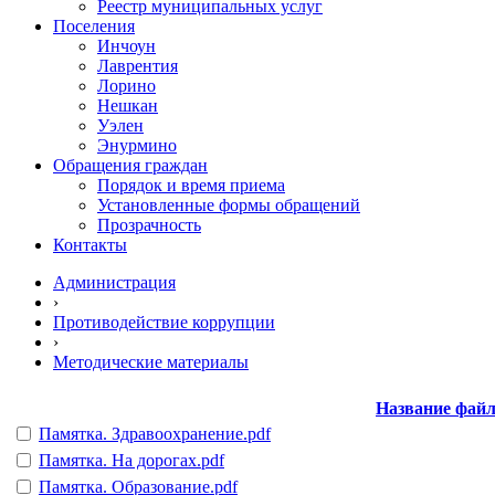
Реестр муниципальных услуг
Поселения
Инчоун
Лаврентия
Лорино
Нешкан
Уэлен
Энурмино
Обращения граждан
Порядок и время приема
Установленные формы обращений
Прозрачность
Контакты
Администрация
›
Противодействие коррупции
›
Методические материалы
Название фай
Памятка. Здравоохранение.pdf
Памятка. На дорогах.pdf
Памятка. Образование.pdf