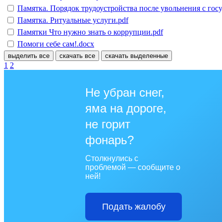
Памятка. Порядок трудоустройства после увольнения с го
Памятка. Ритуальные услуги.pdf
Памятки Что нужно знать о коррупции.pdf
Помоги себе сам!.docx
выделить все
скачать все
скачать выделенные
1
2
Не убран снег,
яма на дороге,
не горит
фонарь?
Столкнулись с
проблемой — сообщите о
ней!
Подать жалобу