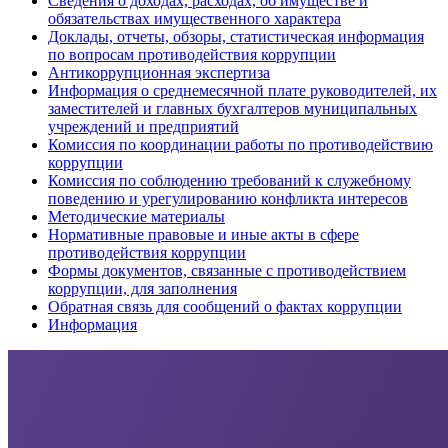
Сведения о доходах, расходах, об имуществе и
обязательствах имущественного характера
Доклады, отчеты, обзоры, статистическая информация
по вопросам противодействия коррупции
Антикоррупционная экспертиза
Информация о среднемесячной плате руководителей, их
заместителей и главных бухгалтеров муниципальных
учреждений и предприятий
Комиссия по координации работы по противодействию
коррупции
Комиссия по соблюдению требований к служебному
поведению и урегулированию конфликта интересов
Методические материалы
Нормативные правовые и иные акты в сфере
противодействия коррупции
Формы документов, связанные с противодействием
коррупции, для заполнения
Обратная связь для сообщений о фактах коррупции
Информация