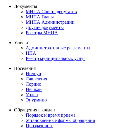
Документы
МНПА Совета депутатов
МНПА Главы
МНПА Администрации
Другие документы
Реестры МНПА
Услуги
Административные регламенты
НПА
Реестр муниципальных услуг
Поселения
Инчоун
Лаврентия
Лорино
Нешкан
Уэлен
Энурмино
Обращения граждан
Порядок и время приема
Установленные формы обращений
Прозрачность