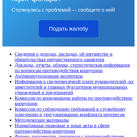
Столкнулись с проблемой — сообщите о ней!
Подать жалобу
Сведения о доходах, расходах, об имуществе и
обязательствах имущественного характера
Доклады, отчеты, обзоры, статистическая информация
по вопросам противодействия коррупции
Антикоррупционная экспертиза
Информация о среднемесячной плате руководителей, их
заместителей и главных бухгалтеров муниципальных
учреждений и предприятий
Комиссия по координации работы по противодействию
коррупции
Комиссия по соблюдению требований к служебному
поведению и урегулированию конфликта интересов
Методические материалы
Нормативные правовые и иные акты в сфере
противодействия коррупции
Формы документов, связанные с противодействием