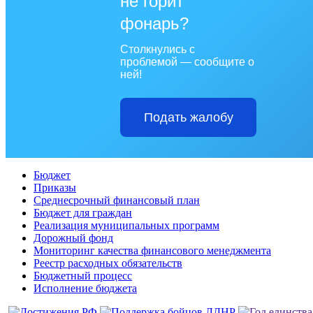
не горит
фонарь?
Столкнулись с
проблемой — сообщите о
ней!
Подать жалобу
Бюджет
Приказы
Среднесрочный финансовый план
Бюджет для граждан
Реализация муниципальных программ
Дорожный фонд
Мониторинг качества финансового менеджмента
Реестр расходных обязательств
Бюджетный процесс
Исполнение бюджета