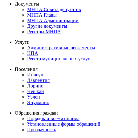
Документы
МНПА Совета депутатов
МНПА Главы
МНПА Администрации
Другие документы
Реестры МНПА
Услуги
Административные регламенты
НПА
Реестр муниципальных услуг
Поселения
Инчоун
Лаврентия
Лорино
Нешкан
Уэлен
Энурмино
Обращения граждан
Порядок и время приема
Установленные формы обращений
Прозрачность