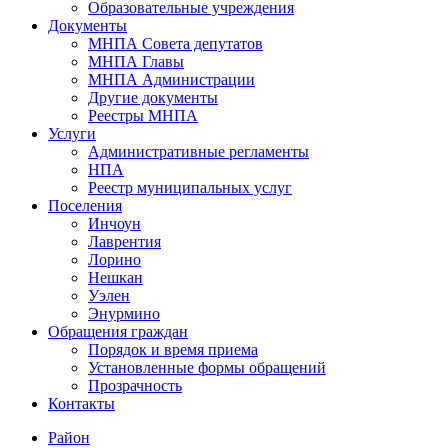
Образовательные учреждения
Документы
МНПА Совета депутатов
МНПА Главы
МНПА Администрации
Другие документы
Реестры МНПА
Услуги
Административные регламенты
НПА
Реестр муниципальных услуг
Поселения
Инчоун
Лаврентия
Лорино
Нешкан
Уэлен
Энурмино
Обращения граждан
Порядок и время приема
Установленные формы обращений
Прозрачность
Контакты
Район