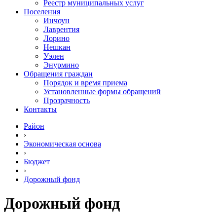
Реестр муниципальных услуг
Поселения
Инчоун
Лаврентия
Лорино
Нешкан
Уэлен
Энурмино
Обращения граждан
Порядок и время приема
Установленные формы обращений
Прозрачность
Контакты
Район
›
Экономическая основа
›
Бюджет
›
Дорожный фонд
Дорожный фонд