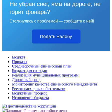
Не убран снег, яма на дороге, не
горит фонарь?
Столкнулись с проблемой — сообщите о ней!
Подать жалобу
Бюджет
Приказы
Среднесрочный финансовый план
Бюджет для граждан
Реализация муниципальных программ
Дорожный фонд
Мониторинг качества финансового менеджмента
Реестр расходных обязательств
Бюджетный процесс
Исполнение бюджета