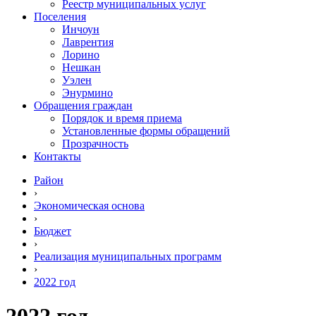
Реестр муниципальных услуг
Поселения
Инчоун
Лаврентия
Лорино
Нешкан
Уэлен
Энурмино
Обращения граждан
Порядок и время приема
Установленные формы обращений
Прозрачность
Контакты
Район
›
Экономическая основа
›
Бюджет
›
Реализация муниципальных программ
›
2022 год