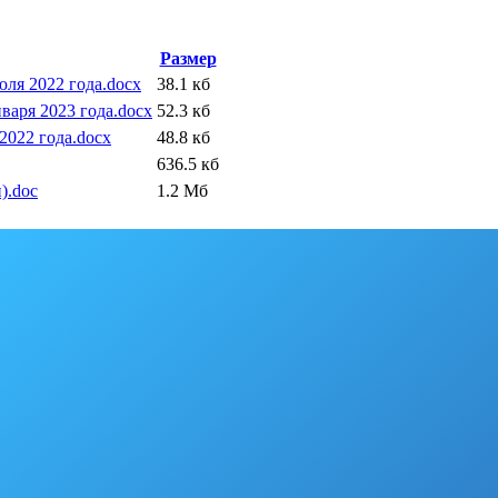
Размер
ля 2022 года.docx
38.1 кб
аря 2023 года.docx
52.3 кб
2022 года.docx
48.8 кб
636.5 кб
).doc
1.2 Мб