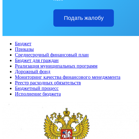
Подать жалобу
Бюджет
Приказы
Среднесрочный финансовый план
Бюджет для граждан
Реализация муниципальных программ
Дорожный фонд
Мониторинг качества финансового менеджмента
Реестр расходных обязательств
Бюджетный процесс
Исполнение бюджета