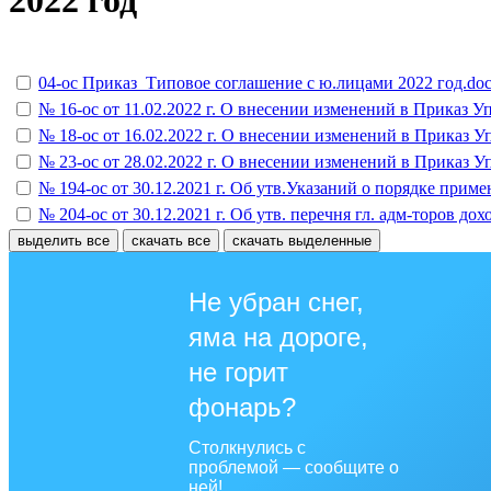
2022 год
04-ос Приказ_Типовое соглашение с ю.лицами 2022 год.do
№ 16-ос от 11.02.2022 г. О внесении изменений в Приказ
№ 18-ос от 16.02.2022 г. О внесении изменений в Приказ
№ 23-ос от 28.02.2022 г. О внесении изменений в Приказ
№ 194-ос от 30.12.2021 г. Об утв.Указаний о порядке пр
№ 204-ос от 30.12.2021 г. Об утв. перечня гл. адм-торов 
выделить все
скачать все
скачать выделенные
Не убран снег,
яма на дороге,
не горит
фонарь?
Столкнулись с
проблемой — сообщите о
ней!