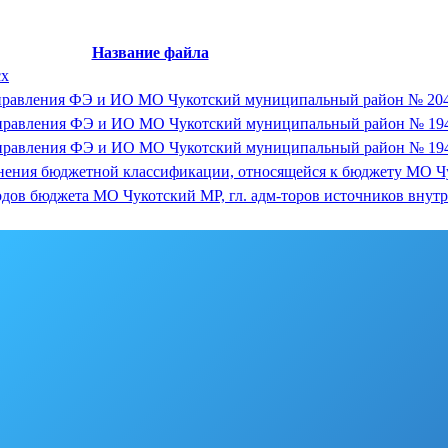
Название файла
cx
 Управления ФЭ и ИО МО Чукотский муниципальный район № 204-о
 Управления ФЭ и ИО МО Чукотский муниципальный район № 194-о
 Управления ФЭ и ИО МО Чукотский муниципальный район № 194-о
именения бюджетной классификации, относящейся к бюджету МО 
доходов бюджета МО Чукотский МР, гл. адм-торов источников внут