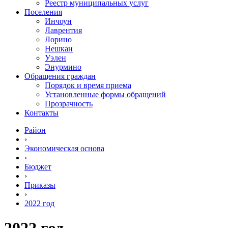
Реестр муниципальных услуг
Поселения
Инчоун
Лаврентия
Лорино
Нешкан
Уэлен
Энурмино
Обращения граждан
Порядок и время приема
Установленные формы обращений
Прозрачность
Контакты
Район
›
Экономическая основа
›
Бюджет
›
Приказы
›
2022 год