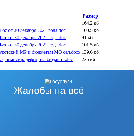
Размер
164.2 кб
с от 30 декабря 2021 года.doc
100.5 кб
с от 30 декабря 2021 года.doc
91 кб
с от 30 декабря 2021 года.doc
101.5 кб
Чукотский МР и бюджетам МО сел.docx
139.6 кб
р. финансир. дефицита бюджета.doc
235 кб
Жалобы на всё