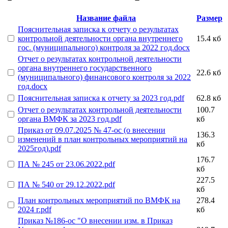
Название файла
Размер
Пояснительная записка к отчету о результатах
контрольной деятельности органа внутреннего
15.4 кб
гос. (муниципального) контроля за 2022 год.docx
Отчет о результатах контрольной деятельности
органа внутреннего государственного
22.6 кб
(муниципального) финансового контроля за 2022
год.docx
Пояснительная записка к отчету за 2023 год.pdf
62.8 кб
Отчет о результатах контрольной деятельности
100.7
органа ВМФК за 2023 год.pdf
кб
Приказ от 09.07.2025 № 47-ос (о внесении
136.3
изменений в план контрольных мероприятий на
кб
2025год).pdf
176.7
ПА № 245 от 23.06.2022.pdf
кб
227.5
ПА № 540 от 29.12.2022.pdf
кб
План контрольных мероприятий по ВМФК на
278.4
2024 г.pdf
кб
Приказ №186-ос "О внесении изм. в Приказ