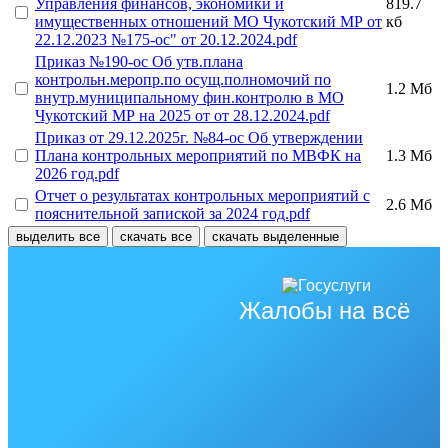
Управления финансов, экономики и
819.7
имущественных отношений МО Чукотский МР от
кб
22.12.2023 №175-ос" от 20.12.2024.pdf
Приказ №190-ос Об утв.плана
контрольн.меропр.по осущ.полномочий по
1.2 Мб
внутр.муниципальному фин.контролю в МО
Чукотский МР на 2025 от от 28.12.2024.pdf
Приказ от 29.12.2025г. №84-ос Об утверждении
Плана контрольных мероприятий по МВФК на
1.3 Мб
2026 год.pdf
Отчет о результатах контрольных мероприятий с
2.6 Мб
пояснительной запиской за 2024 год.pdf
выделить все
скачать все
скачать выделенные
Жалобы на всё