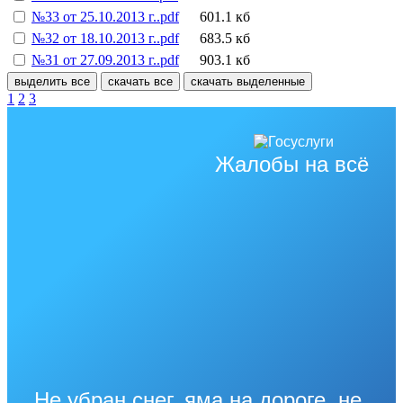
№33 от 25.10.2013 г..pdf
601.1 кб
№32 от 18.10.2013 г..pdf
683.5 кб
№31 от 27.09.2013 г..pdf
903.1 кб
выделить все
скачать все
скачать выделенные
1
2
3
Жалобы на всё
Не убран снег, яма на дороге, не