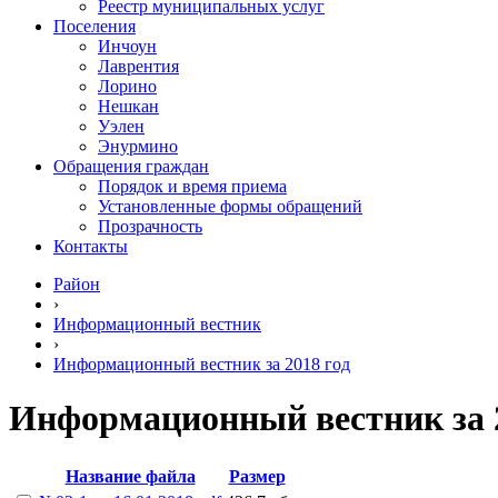
Реестр муниципальных услуг
Поселения
Инчоун
Лаврентия
Лорино
Нешкан
Уэлен
Энурмино
Обращения граждан
Порядок и время приема
Установленные формы обращений
Прозрачность
Контакты
Район
›
Информационный вестник
›
Информационный вестник за 2018 год
Информационный вестник за 2
Название файла
Размер