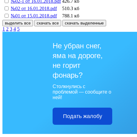
№02-1 от 16.01.2018.pdf
426.7 кб
№02 от 16.01.2018.pdf
510.3 кб
№01 от 15.01.2018.pdf
788.1 кб
выделить все
скачать все
скачать выделенные
1
2
3
4
5
Не убран снег,
яма на дороге,
не горит
фонарь?
Столкнулись с
проблемой — сообщите о
ней!
Подать жалобу