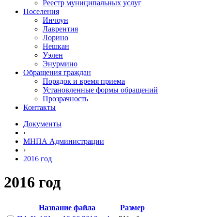
Реестр муниципальных услуг
Поселения
Инчоун
Лаврентия
Лорино
Нешкан
Уэлен
Энурмино
Обращения граждан
Порядок и время приема
Установленные формы обращений
Прозрачность
Контакты
Документы
›
МНПА Администрации
›
2016 год
2016 год
Название файла
Размер