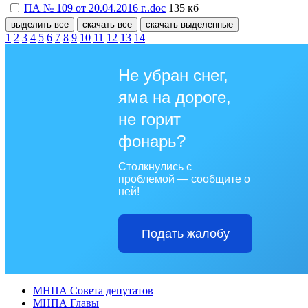
ПА № 109 от 20.04.2016 г..doc
135 кб
выделить все
скачать все
скачать выделенные
1
2
3
4
5
6
7
8
9
10
11
12
13
14
Не убран снег,
яма на дороге,
не горит
фонарь?
Столкнулись с
проблемой — сообщите о
ней!
Подать жалобу
МНПА Совета депутатов
МНПА Главы