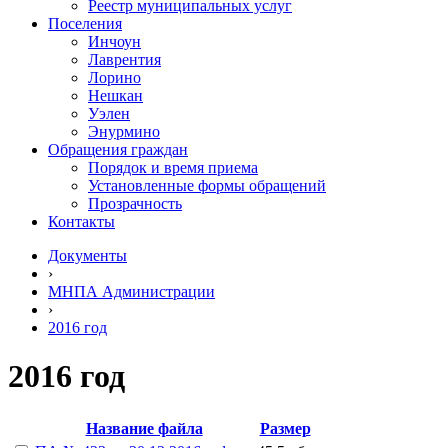
Реестр муниципальных услуг
Поселения
Инчоун
Лаврентия
Лорино
Нешкан
Уэлен
Энурмино
Обращения граждан
Порядок и время приема
Установленные формы обращений
Прозрачность
Контакты
Документы
›
МНПА Администрации
›
2016 год
2016 год
Название файла
Размер