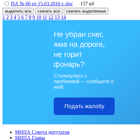
ПА № 60 от 15.03.2016 г..doc
157 кб
выделить все
скачать все
скачать выделенные
1
2
3
4
5
6
7
8
9
10
11
12
13
14
Не убран снег,
яма на дороге,
не горит
фонарь?
Столкнулись с
проблемой — сообщите о
ней!
Подать жалобу
МНПА Совета депутатов
МНПА Главы