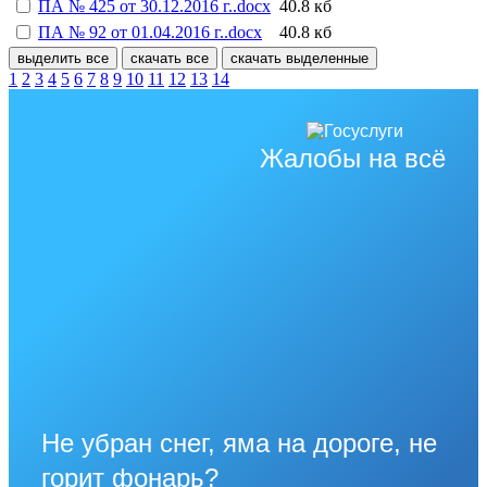
ПА № 425 от 30.12.2016 г..docx
40.8 кб
ПА № 92 от 01.04.2016 г..docx
40.8 кб
выделить все
скачать все
скачать выделенные
1
2
3
4
5
6
7
8
9
10
11
12
13
14
Жалобы на всё
Не убран снег, яма на дороге, не
горит фонарь?