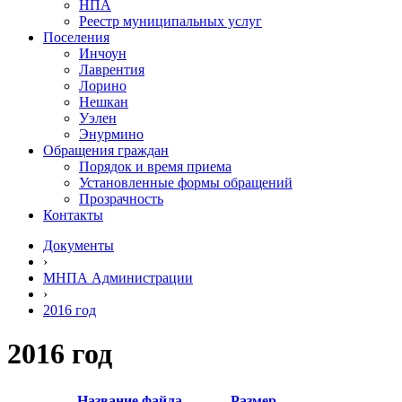
НПА
Реестр муниципальных услуг
Поселения
Инчоун
Лаврентия
Лорино
Нешкан
Уэлен
Энурмино
Обращения граждан
Порядок и время приема
Установленные формы обращений
Прозрачность
Контакты
Документы
›
МНПА Администрации
›
2016 год
2016 год
Название файла
Размер