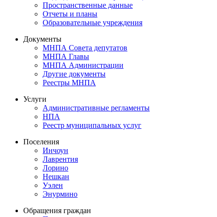
Пространственные данные
Отчеты и планы
Образовательные учреждения
Документы
МНПА Совета депутатов
МНПА Главы
МНПА Администрации
Другие документы
Реестры МНПА
Услуги
Административные регламенты
НПА
Реестр муниципальных услуг
Поселения
Инчоун
Лаврентия
Лорино
Нешкан
Уэлен
Энурмино
Обращения граждан