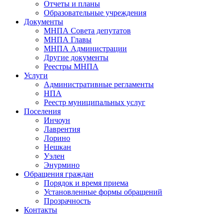
Отчеты и планы
Образовательные учреждения
Документы
МНПА Совета депутатов
МНПА Главы
МНПА Администрации
Другие документы
Реестры МНПА
Услуги
Административные регламенты
НПА
Реестр муниципальных услуг
Поселения
Инчоун
Лаврентия
Лорино
Нешкан
Уэлен
Энурмино
Обращения граждан
Порядок и время приема
Установленные формы обращений
Прозрачность
Контакты