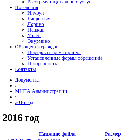
Реестр муниципальных услуг
Поселения
Инчоун
Лаврентия
Лорино
Нешкан
Уэлен
Энурмино
Обращения граждан
Порядок и время приема
Установленные формы обращений
Прозрачность
Контакты
Документы
›
МНПА Администрации
›
2016 год
2016 год
Название файла
Размер