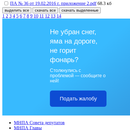
ПА № 36 от 19.02.2016 г. приложение 2.pdf
68.3 кб
выделить все
скачать все
скачать выделенные
1
2
3
4
5
6
7
8
9
10
11
12
13
14
Не убран снег,
яма на дороге,
не горит
фонарь?
Столкнулись с
проблемой — сообщите о
ней!
Подать жалобу
МНПА Совета депутатов
МНПА Главы