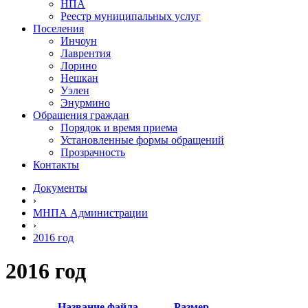
НПА
Реестр муниципальных услуг
Поселения
Инчоун
Лаврентия
Лорино
Нешкан
Уэлен
Энурмино
Обращения граждан
Порядок и время приема
Установленные формы обращений
Прозрачность
Контакты
Документы
›
МНПА Администрации
›
2016 год
2016 год
Название файла
Размер