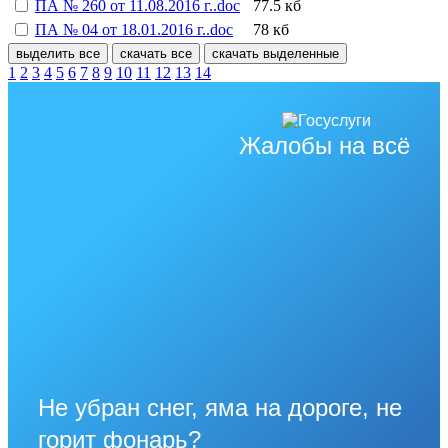
ПА № 260 от 11.08.2016 г..doc
77.5 кб
ПА № 04 от 18.01.2016 г..doc
78 кб
выделить все
скачать все
скачать выделенные
1
2
3
4
5
6
7
8
9
10
11
12
13
14
Жалобы на всё
Не убран снег, яма на дороге, не
горит фонарь?