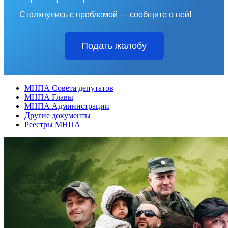
Столкнулись с проблемой — сообщите о ней!
Подать жалобу
МНПА Совета депутатов
МНПА Главы
МНПА Администрации
Другие документы
Реестры МНПА