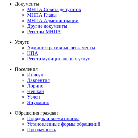
Документы
МНПА Совета депутатов
МНПА Главы
МНПА Администрации
Другие документы
Реестры МНПА
Услуги
Административные регламенты
НПА
Реестр муниципальных услуг
Поселения
Инчоун
Лаврентия
Лорино
Нешкан
Уэлен
Энурмино
Обращения граждан
Порядок и время приема
Установленные формы обращений
Прозрачность