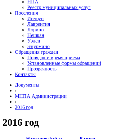
НПА
Реестр муниципальных услуг
Поселения
Инчоун
Лаврентия
Лорино
Нешкан
Уэлен
Энурмино
Обращения граждан
Порядок и время приема
Установленные формы обращений
Прозрачность
Контакты
Документы
›
МНПА Администрации
›
2016 год
2016 год
Название файла
Размер