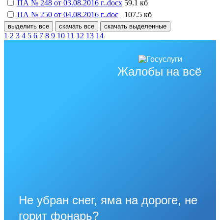
ПА № 248 от 03.08.2016 г..docx
59.1 кб
ПА № 250 от 04.08.2016 г..doc
107.5 кб
выделить все
скачать все
скачать выделенные
1
2
3
4
5
6
7
8
9
10
11
12
13
14
Жалобы на всё
Не убран снег, яма на дороге, не
горит фонарь?