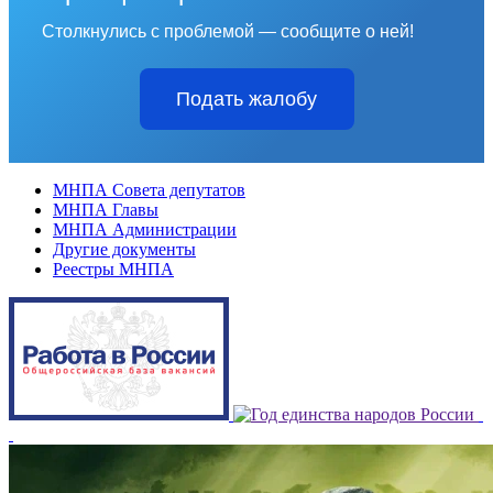
Столкнулись с проблемой — сообщите о ней!
Подать жалобу
МНПА Совета депутатов
МНПА Главы
МНПА Администрации
Другие документы
Реестры МНПА