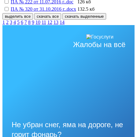
ПА № 222 от 11.07.2016 г..doc
126 кб
ПА № 320 от 31.10.2016 г..docx
132.5 кб
выделить все
скачать все
скачать выделенные
1
2
3
4
5
6
7
8
9
10
11
12
13
14
Жалобы на всё
Не убран снег, яма на дороге, не
горит фонарь?