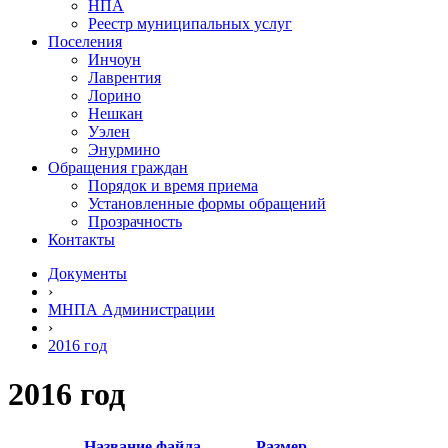
НПА
Реестр муниципальных услуг
Поселения
Инчоун
Лаврентия
Лорино
Нешкан
Уэлен
Энурмино
Обращения граждан
Порядок и время приема
Установленные формы обращений
Прозрачность
Контакты
Документы
›
МНПА Администрации
›
2016 год
2016 год
Название файла
Размер