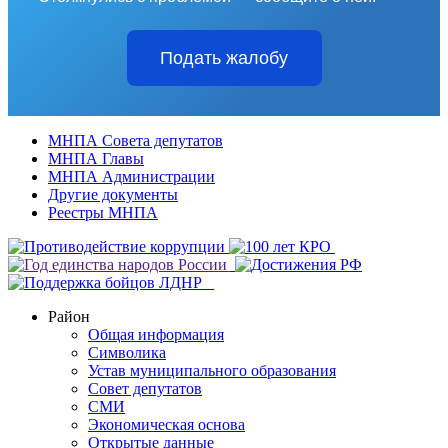
Подать жалобу
МНПА Совета депутатов
МНПА Главы
МНПА Администрации
Другие документы
Реестры МНПА
Район
Общая информация
Символика
Устав муниципального образования
Совет депутатов
СМИ
Экономическая основа
Открытые данные