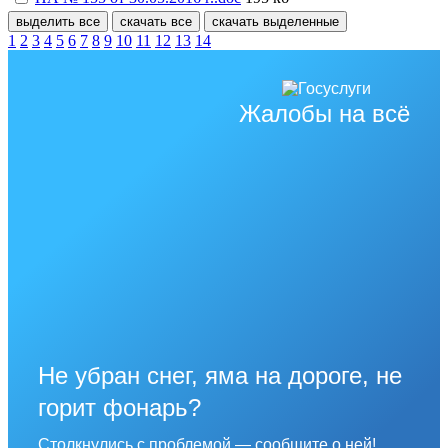
выделить все
скачать все
скачать выделенные
1
2
3
4
5
6
7
8
9
10
11
12
13
14
Жалобы на всё
Не убран снег, яма на дороге, не
горит фонарь?
Столкнулись с проблемой — сообщите о ней!