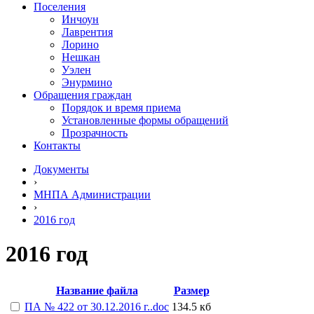
Поселения
Инчоун
Лаврентия
Лорино
Нешкан
Уэлен
Энурмино
Обращения граждан
Порядок и время приема
Установленные формы обращений
Прозрачность
Контакты
Документы
›
МНПА Администрации
›
2016 год
2016 год
Название файла
Размер
ПА № 422 от 30.12.2016 г..doc
134.5 кб