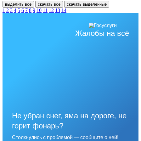
выделить все
скачать все
скачать выделенные
1
2
3
4
5
6
7
8
9
10
11
12
13
14
Жалобы на всё
Не убран снег, яма на дороге, не
горит фонарь?
Столкнулись с проблемой — сообщите о ней!