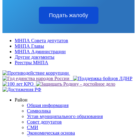
Подать жалобу
МНПА Совета депутатов
МНПА Главы
МНПА Администрации
Другие документы
Реестры МНПА
Район
Общая информация
Символика
Устав муниципального образования
Совет депутатов
СМИ
Экономическая основа