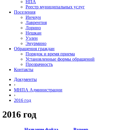
НПА
Реестр муниципальных услуг
Поселения
Инчоун
Лаврентия
Лорино
Нешкан
Уэлен
Энурмино
Обращения граждан
Порядок и время приема
Установленные формы обращений
Прозрачность
Контакты
Документы
›
МНПА Администрации
›
2016 год
2016 год
Название файла
Размер