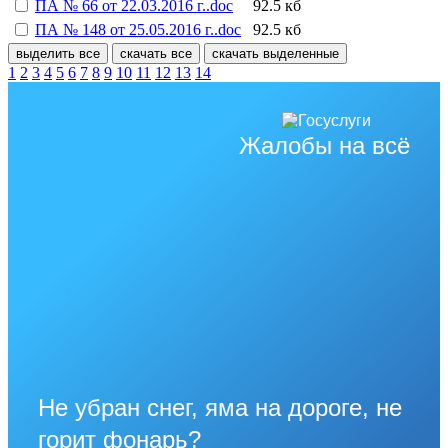
ПА № 66 от 22.03.2016 г..doc
92.5 кб
ПА № 148 от 25.05.2016 г..doc
92.5 кб
выделить все
скачать все
скачать выделенные
1
2
3
4
5
6
7
8
9
10
11
12
13
14
Жалобы на всё
Не убран снег, яма на дороге, не
горит фонарь?