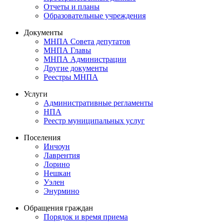
Отчеты и планы
Образовательные учреждения
Документы
МНПА Совета депутатов
МНПА Главы
МНПА Администрации
Другие документы
Реестры МНПА
Услуги
Административные регламенты
НПА
Реестр муниципальных услуг
Поселения
Инчоун
Лаврентия
Лорино
Нешкан
Уэлен
Энурмино
Обращения граждан
Порядок и время приема