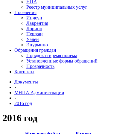
НПА
Реестр муниципальных услуг
Поселения
Инчоун
Лаврентия
Лорино
Нешкан
Уэлен
Энурмино
Обращения граждан
Порядок и время приема
Установленные формы обращений
Прозрачность
Контакты
Документы
›
МНПА Администрации
›
2016 год
2016 год
Название файла
Размер