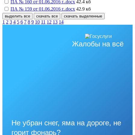
ПА № 160 от 01.06.2016 г..docx
42.4 кб
ПА № 159 от 01.06.2016 г..docx
42.9 кб
выделить все
скачать все
скачать выделенные
1
2
3
4
5
6
7
8
9
10
11
12
13
14
Жалобы на всё
Не убран снег, яма на дороге, не
горит фонарь?