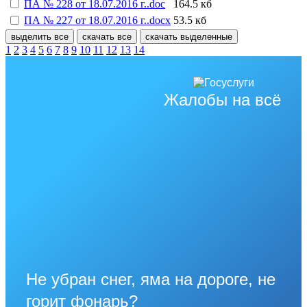
ПА № 228 от 18.07.2016 г..doc
164.5 кб
ПА № 227 от 18.07.2016 г..docx
53.5 кб
выделить все
скачать все
скачать выделенные
1
2
3
4
5
6
7
8
9
10
11
12
13
14
Жалобы на всё
Не убран снег, яма на дороге, не
горит фонарь?