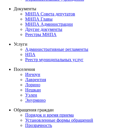
Документы
МНПА Совета депутатов
МНПА Главы
МНПА Администрации
Другие документы
Реестры МНПА
Услуги
Административные регламенты
НПА
Реестр муниципальных услуг
Поселения
Инчоун
Лаврентия
Лорино
Нешкан
Уэлен
Энурмино
Обращения граждан
Порядок и время приема
Установленные формы обращений
Прозрачность