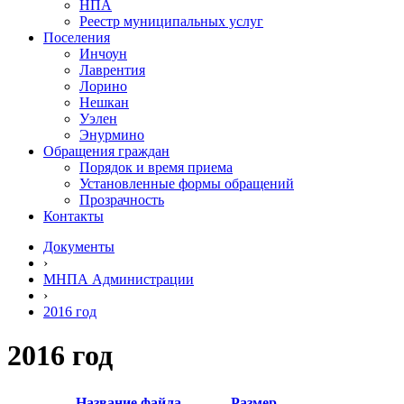
НПА
Реестр муниципальных услуг
Поселения
Инчоун
Лаврентия
Лорино
Нешкан
Уэлен
Энурмино
Обращения граждан
Порядок и время приема
Установленные формы обращений
Прозрачность
Контакты
Документы
›
МНПА Администрации
›
2016 год
2016 год
Название файла
Размер