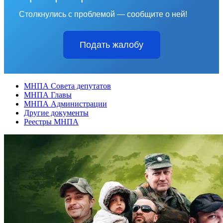
Столкнулись с проблемой — сообщите о ней!
Подать жалобу
МНПА Совета депутатов
МНПА Главы
МНПА Администрации
Другие документы
Реестры МНПА