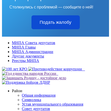
Столкнулись с проблемой — сообщите о ней!
Подать жалобу
МНПА Совета депутатов
МНПА Главы
МНПА Администрации
Другие документы
Реестры МНПА
Район
Общая информация
Символика
Устав муниципального образования
Совет депутатов