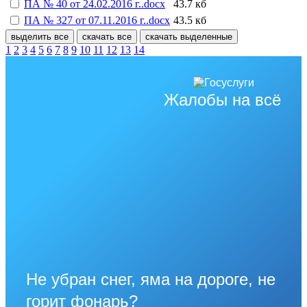
ПА № 40 от 24.02.2016 г..docx
43.7 кб
ПА № 327 от 07.11.2016 г..docx
43.5 кб
выделить все
скачать все
скачать выделенные
1
2
3
4
5
6
7
8
9
10
11
12
13
14
Жалобы на всё
Не убран снег, яма на дороге, не
горит фонарь?