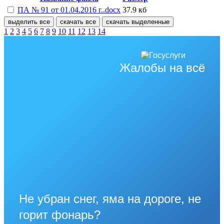
ПА № 91 от 01.04.2016 г..docx
37.9 кб
выделить все
скачать все
скачать выделенные
1
2
3
4
5
6
7
8
9
10
11
12
13
14
Жалобы на всё
Не убран снег, яма на дороге, не
горит фонарь?