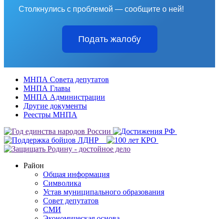
Столкнулись с проблемой — сообщите о ней!
Подать жалобу
МНПА Совета депутатов
МНПА Главы
МНПА Администрации
Другие документы
Реестры МНПА
Район
Общая информация
Символика
Устав муниципального образования
Совет депутатов
СМИ
Экономическая основа