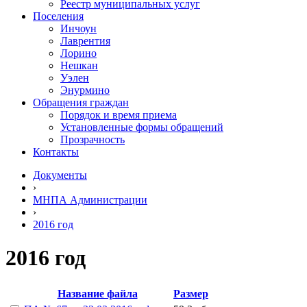
Реестр муниципальных услуг
Поселения
Инчоун
Лаврентия
Лорино
Нешкан
Уэлен
Энурмино
Обращения граждан
Порядок и время приема
Установленные формы обращений
Прозрачность
Контакты
Документы
›
МНПА Администрации
›
2016 год
2016 год
Название файла
Размер