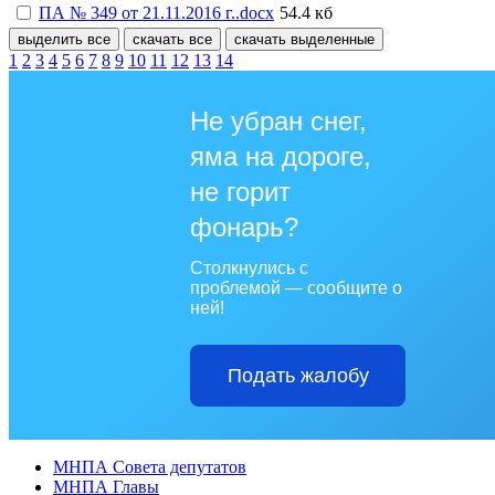
ПА № 349 от 21.11.2016 г..docx
54.4 кб
выделить все
скачать все
скачать выделенные
1
2
3
4
5
6
7
8
9
10
11
12
13
14
Не убран снег,
яма на дороге,
не горит
фонарь?
Столкнулись с
проблемой — сообщите о
ней!
Подать жалобу
МНПА Совета депутатов
МНПА Главы