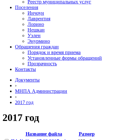
Реестр муниципальных услуг
Поселения
Инчоун
Лаврентия
Лорино
Нешкан
Уэлен
Энурмино
Обращения граждан
Порядок и время приема
Установленные формы обращений
Прозрачность
Контакты
Документы
›
МНПА Администрации
›
2017 год
2017 год
Название файла
Размер