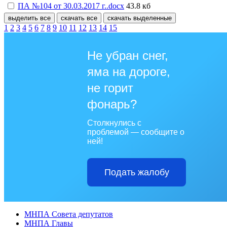
ПА №104 от 30.03.2017 г..docx
43.8 кб
выделить все
скачать все
скачать выделенные
1
2
3
4
5
6
7
8
9
10
11
12
13
14
15
Не убран снег,
яма на дороге,
не горит
фонарь?
Столкнулись с
проблемой — сообщите о
ней!
Подать жалобу
МНПА Совета депутатов
МНПА Главы