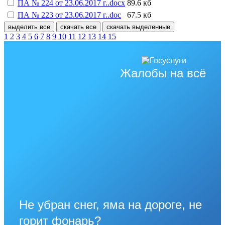
ПА № 224 от 23.06.2017 г..docx
89.6 кб
ПА № 223 от 23.06.2017 г..doc
67.5 кб
выделить все
скачать все
скачать выделенные
1
2
3
4
5
6
7
8
9
10
11
12
13
14
15
Жалобы на всё
Не убран снег, яма на дороге, не
горит фонарь?