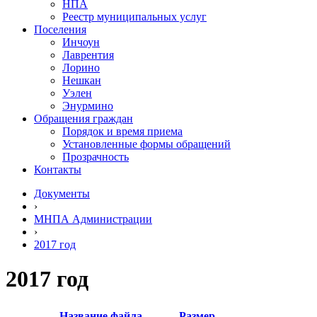
НПА
Реестр муниципальных услуг
Поселения
Инчоун
Лаврентия
Лорино
Нешкан
Уэлен
Энурмино
Обращения граждан
Порядок и время приема
Установленные формы обращений
Прозрачность
Контакты
Документы
›
МНПА Администрации
›
2017 год
2017 год
Название файла
Размер