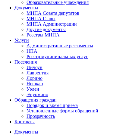
Образовательные учреждения
Документы
МНПА Совета депутатов
МНПА Главы
МНПА Администрации
Другие документы
Реестры МНПА
Услуги
Административные регламенты
НПА
Реестр муниципальных услуг
Поселения
Инчоун
Лаврентия
Лорино
Нешкан
Уэлен
Энурмино
Обращения граждан
Порядок и время приема
Установленные формы обращений
Прозрачность
Контакты
Документы