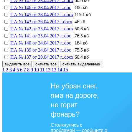
ПА № 147 от 28.04.2017 г..docx
60.6 кб
ПА № 146 от 28.04.2017 г..doc
106 кб
ПА № 145 от 28.04.2017 г..docx
115.1 кб
ПА № 143 от 26.04.2017 г.docx
46 кб
ПА № 142 от 25.04.2017 г..docx
50.6 кб
ПА № 141 от 25.04.2017 г..doc
76.5 кб
ПА № 140 от 24.04.2017 г..doc
184 кб
ПА № 139 от 24.04.2017 г..doc
75.5 кб
ПА № 137 от 20.04.2017 г..docx
60.4 кб
выделить все
скачать все
скачать выделенные
1
2
3
4
5
6
7
8
9
10
11
12
13
14
15
Не убран снег,
яма на дороге,
не горит
фонарь?
Столкнулись с
проблемой — сообщите о