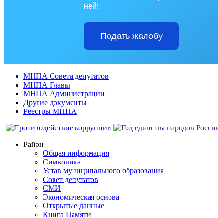
ней!
Подать жалобу
МНПА Совета депутатов
МНПА Главы
МНПА Администрации
Другие документы
Реестры МНПА
Район
Общая информация
Символика
Устав муниципального образования
Совет депутатов
СМИ
Экономическая основа
Открытые данные
Книга Памяти