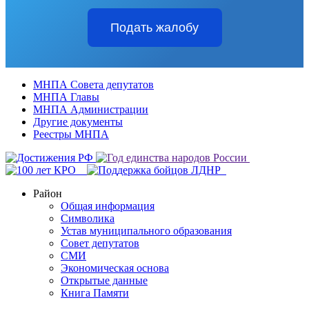
Подать жалобу
МНПА Совета депутатов
МНПА Главы
МНПА Администрации
Другие документы
Реестры МНПА
Район
Общая информация
Символика
Устав муниципального образования
Совет депутатов
СМИ
Экономическая основа
Открытые данные
Книга Памяти