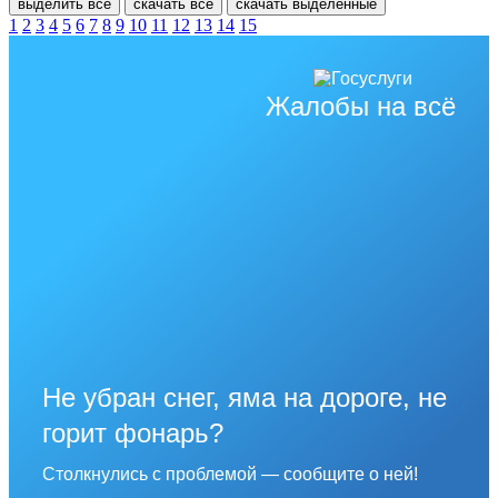
выделить все
скачать все
скачать выделенные
1
2
3
4
5
6
7
8
9
10
11
12
13
14
15
Жалобы на всё
Не убран снег, яма на дороге, не
горит фонарь?
Столкнулись с проблемой — сообщите о ней!