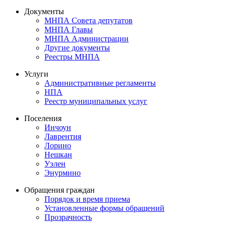
Документы
МНПА Совета депутатов
МНПА Главы
МНПА Администрации
Другие документы
Реестры МНПА
Услуги
Административные регламенты
НПА
Реестр муниципальных услуг
Поселения
Инчоун
Лаврентия
Лорино
Нешкан
Уэлен
Энурмино
Обращения граждан
Порядок и время приема
Установленные формы обращений
Прозрачность