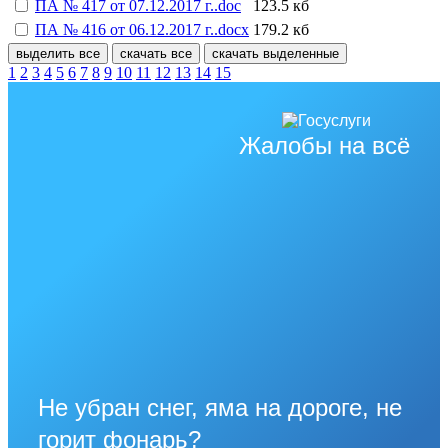
ПА № 417 от 07.12.2017 г..doc
123.5 кб
ПА № 416 от 06.12.2017 г..docx
179.2 кб
выделить все
скачать все
скачать выделенные
1
2
3
4
5
6
7
8
9
10
11
12
13
14
15
Жалобы на всё
Не убран снег, яма на дороге, не
горит фонарь?