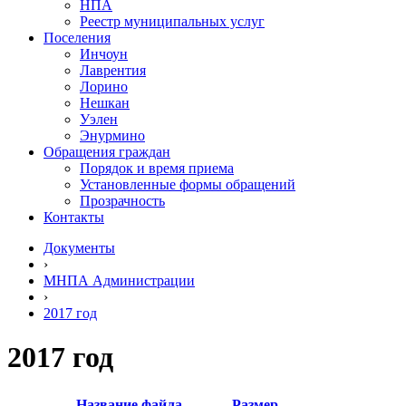
НПА
Реестр муниципальных услуг
Поселения
Инчоун
Лаврентия
Лорино
Нешкан
Уэлен
Энурмино
Обращения граждан
Порядок и время приема
Установленные формы обращений
Прозрачность
Контакты
Документы
›
МНПА Администрации
›
2017 год
2017 год
Название файла
Размер