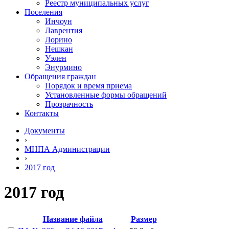
Реестр муниципальных услуг
Поселения
Инчоун
Лаврентия
Лорино
Нешкан
Уэлен
Энурмино
Обращения граждан
Порядок и время приема
Установленные формы обращений
Прозрачность
Контакты
Документы
›
МНПА Администрации
›
2017 год
2017 год
Название файла
Размер