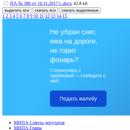
ПА № 386 от 16.11.2017 г..docx
42.8 кб
выделить все
скачать все
скачать выделенные
1
2
3
4
5
6
7
8
9
10
11
12
13
14
15
Не убран снег,
яма на дороге,
не горит
фонарь?
Столкнулись с
проблемой — сообщите о
ней!
Подать жалобу
МНПА Совета депутатов
МНПА Главы