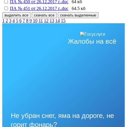
ПА № 450 от 26.12.2017 г..doc
64 кб
ПА № 451 от 26.12.2017 г..doc
64.5 кб
выделить все
скачать все
скачать выделенные
1
2
3
4
5
6
7
8
9
10
11
12
13
14
15
Жалобы на всё
Не убран снег, яма на дороге, не
горит фонарь?