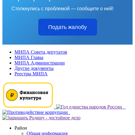
Столкнулись с проблемой — сообщите о ней!
Подать жалобу
МНПА Совета депутатов
МНПА Главы
МНПА Администрации
Другие документы
Реестры МНПА
Район
Общая информация