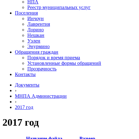
НПА
Реестр муниципальных услуг
Поселения
Инчоун
Лаврентия
Лорино
Нешкан
Уэлен
Энурмино
Обращения граждан
Порядок и время приема
Установленные формы обращений
Прозрачность
Контакты
Документы
›
МНПА Администрации
›
2017 год
2017 год
Название файла
Размер