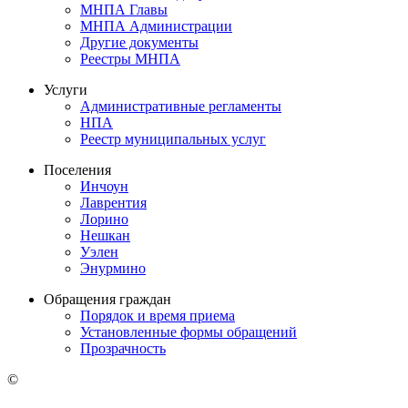
МНПА Главы
МНПА Администрации
Другие документы
Реестры МНПА
Услуги
Административные регламенты
НПА
Реестр муниципальных услуг
Поселения
Инчоун
Лаврентия
Лорино
Нешкан
Уэлен
Энурмино
Обращения граждан
Порядок и время приема
Установленные формы обращений
Прозрачность
©