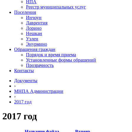
НПА
Реестр муниципальных услуг
Поселения
Инчоун
Лаврентия
Лорино
Нешкан
Уэлен
Энурмино
Обращения граждан
Порядок и время приема
Установленные формы обращений
Прозрачность
Контакты
Документы
›
МНПА Администрации
›
2017 год
2017 год
Название файла
Размер