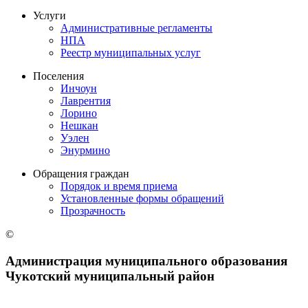
Услуги
Административные регламенты
НПА
Реестр муниципальных услуг
Поселения
Инчоун
Лаврентия
Лорино
Нешкан
Уэлен
Энурмино
Обращения граждан
Порядок и время приема
Установленные формы обращений
Прозрачность
©
Администрация муниципального образования
Чукотский муниципальный район