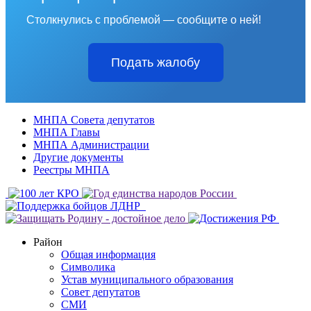
Столкнулись с проблемой — сообщите о ней!
Подать жалобу
МНПА Совета депутатов
МНПА Главы
МНПА Администрации
Другие документы
Реестры МНПА
Район
Общая информация
Символика
Устав муниципального образования
Совет депутатов
СМИ