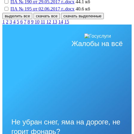
ПА № 190 от 29.05.2017 г..docx
44.1 кб
ПА № 195 от 02.06.2017 г..docx
40.6 кб
выделить все
скачать все
скачать выделенные
1
2
3
4
5
6
7
8
9
10
11
12
13
14
15
Жалобы на всё
Не убран снег, яма на дороге, не
горит фонарь?