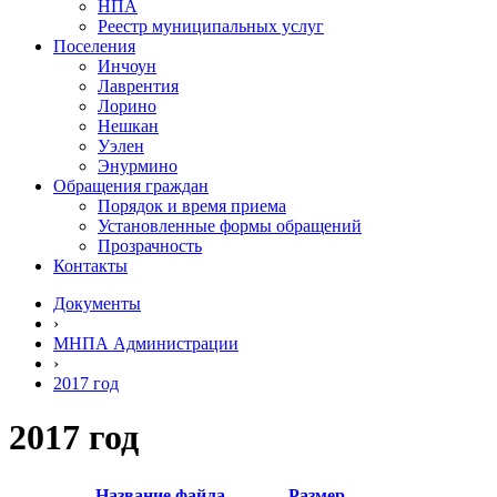
НПА
Реестр муниципальных услуг
Поселения
Инчоун
Лаврентия
Лорино
Нешкан
Уэлен
Энурмино
Обращения граждан
Порядок и время приема
Установленные формы обращений
Прозрачность
Контакты
Документы
›
МНПА Администрации
›
2017 год
2017 год
Название файла
Размер