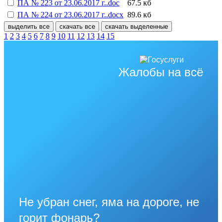
ПА № 223 от 23.06.2017 г..doc
67.5 кб
ПА № 224 от 23.06.2017 г..docx
89.6 кб
выделить все
скачать все
скачать выделенные
1
2
3
4
5
6
7
8
9
10
11
12
13
14
15
Жалобы на всё
Не убран снег, яма на дороге, не
горит фонарь?