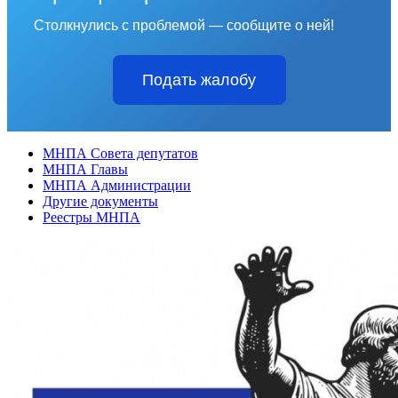
Столкнулись с проблемой — сообщите о ней!
Подать жалобу
МНПА Совета депутатов
МНПА Главы
МНПА Администрации
Другие документы
Реестры МНПА