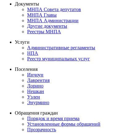
Документы
МНПА Совета депутатов
МНПА Главы
МНПА Администрации
Другие документы
Реестры МНПА
Услуги
Административные регламенты
НПА
Реестр муниципальных услуг
Поселения
Инчоун
Лаврентия
Лорино
Нешкан
Уэлен
Энурмино
Обращения граждан
Порядок и время приема
Установленные формы обращений
Прозрачность