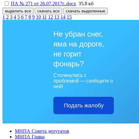
ПА № 271 от 26.07.2017г..docx
35.8 кб
выделить все
скачать все
скачать выделенные
1
2
3
4
5
6
7
8
9
10
11
12
13
14
15
Не убран снег,
яма на дороге,
не горит
фонарь?
Столкнулись с
проблемой — сообщите о
ней!
Подать жалобу
МНПА Совета депутатов
МНПА Главы