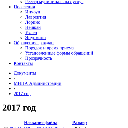
Реестр муниципальных услуг
Поселения
Инчоун
Лаврентия
Лорино
Нешкан
Уэлен
Энурмино
Обращения граждан
Порядок и время приема
Установленные формы обращений
Прозрачность
Контакты
Документы
›
МНПА Администрации
›
2017 год
2017 год
Название файла
Размер