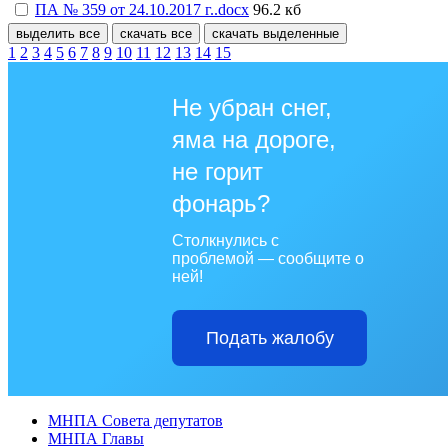
ПА № 359 от 24.10.2017 г..docx
96.2 кб
выделить все
скачать все
скачать выделенные
1
2
3
4
5
6
7
8
9
10
11
12
13
14
15
Не убран снег,
яма на дороге,
не горит
фонарь?
Столкнулись с
проблемой — сообщите о
ней!
Подать жалобу
МНПА Совета депутатов
МНПА Главы