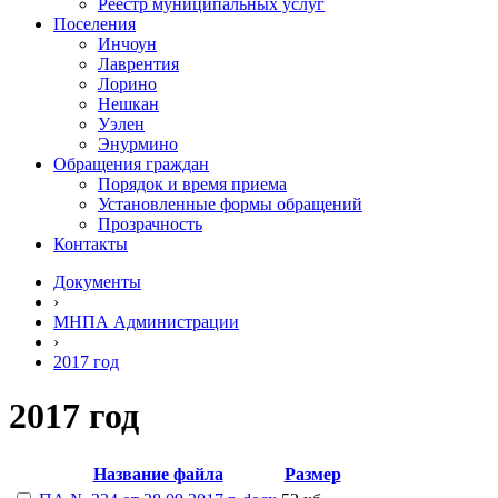
Реестр муниципальных услуг
Поселения
Инчоун
Лаврентия
Лорино
Нешкан
Уэлен
Энурмино
Обращения граждан
Порядок и время приема
Установленные формы обращений
Прозрачность
Контакты
Документы
›
МНПА Администрации
›
2017 год
2017 год
Название файла
Размер